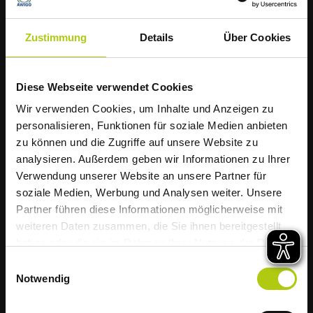
Zustimmung
Details
Über Cookies
Bioabfall
Diese Webseite verwendet Cookies
Die AWIGO informiert
Wir verwenden Cookies, um Inhalte und Anzeigen zu
Müllabfuhr startet
personalisieren, Funktionen für soziale Medien anbieten
zu können und die Zugriffe auf unsere Website zu
hitzebedingt früher
analysieren. Außerdem geben wir Informationen zu Ihrer
Verwendung unserer Website an unsere Partner für
soziale Medien, Werbung und Analysen weiter. Unsere
Liebe Kundinnen und Kunden,
Partner führen diese Informationen möglicherweise mit
weiteren Daten zusammen, die Sie ihnen bereitgestellt
aufgrund der weiterhin zu erwartenden
haben oder die sie im Rahmen Ihrer Nutzung der Dienste
hohen Temperaturen startet die Müllabfuhr
gesammelt haben.
Einwilligungsauswahl
im Landkreis Osnabrück diese Woche
Notwendig
bereits um 5 Uhr morgens.
Verpackungsabfall