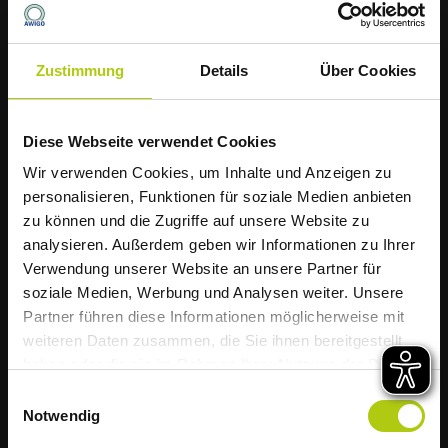
Zustimmung
Details
Über Cookies
Diese Webseite verwendet Cookies
Die AWIGO informiert
Wir verwenden Cookies, um Inhalte und Anzeigen zu
Arbeitswelt
Müllabfuhr startet
personalisieren, Funktionen für soziale Medien anbieten
Fahrpersonal
zu können und die Zugriffe auf unsere Website zu
hitzebedingt früher
analysieren. Außerdem geben wir Informationen zu Ihrer
Verwendung unserer Website an unsere Partner für
mehr erfahren
soziale Medien, Werbung und Analysen weiter. Unsere
Liebe Kundinnen und Kunden,
Partner führen diese Informationen möglicherweise mit
weiteren Daten zusammen, die Sie ihnen bereitgestellt
aufgrund der weiterhin zu erwartenden
haben oder die sie im Rahmen Ihrer Nutzung der Dienste
hohen Temperaturen startet die Müllabfuhr
gesammelt haben.
Einwilligungsauswahl
im Landkreis Osnabrück diese Woche
Notwendig
bereits um 5 Uhr morgens.