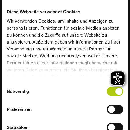
Auch für unsere gewerblichen Kunden stellen
wir uns erfolgreich den Herausforderungen des
Diese Webseite verwendet Cookies
Wettbewerbs.
Die AWIGO informiert
Wir verwenden Cookies, um Inhalte und Anzeigen zu
Müllabfuhr startet
personalisieren, Funktionen für soziale Medien anbieten
zu können und die Zugriffe auf unsere Website zu
hitzebedingt früher
analysieren. Außerdem geben wir Informationen zu Ihrer
Verwendung unserer Website an unsere Partner für
soziale Medien, Werbung und Analysen weiter. Unsere
Liebe Kundinnen und Kunden,
Partner führen diese Informationen möglicherweise mit
weiteren Daten zusammen, die Sie ihnen bereitgestellt
aufgrund der weiterhin zu erwartenden
haben oder die sie im Rahmen Ihrer Nutzung der Dienste
hohen Temperaturen startet die Müllabfuhr
gesammelt haben.
Einwilligungsauswahl
im Landkreis Osnabrück diese Woche
Notwendig
bereits um 5 Uhr morgens.
Wir bitten deshalb alle Haushalte, ihre
Präferenzen
Abfälle am Vorabend rechtzeitig am
Regional
Straßenrand für die Abholung
Statistiken