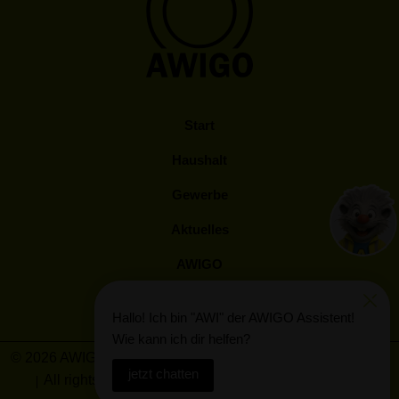
Start
Haushalt
Gewerbe
Aktuelles
AWIGO
Kunden Log-In
Hallo! Ich bin "AWI" der AWIGO Assistent!
Wie kann ich dir helfen?
© 2026 AWIGO Abfallwirtschaft Landkreis Osnabrück GmbH
jetzt chatten
All rights reserved
Barrierefreiheit
Impressum