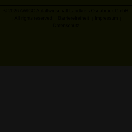
© 2026 AWIGO Abfallwirtschaft Landkreis Osnabrück GmbH
All rights reserved
Barrierefreiheit
Impressum
Datenschutz