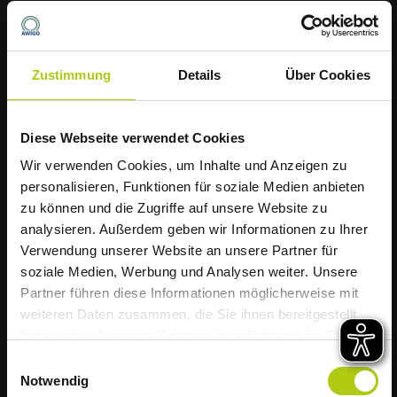
ausgetrocknete Pinsel
kannst du über den
Restabfall entsorgen, da die schadstoffhaltigen
Lösungsmittel in den Farben bereits verdunstet
Zustimmung
Details
Über Cookies
sind.
Altöl
und
Gasflaschen
werden am
Diese Webseite verwendet Cookies
Schadstoffmobil nicht angenommen, da hier
Die AWIGO informiert
Wir verwenden Cookies, um Inhalte und Anzeigen zu
eine Rücknahmepflicht für den Handel besteht.
Müllabfuhr startet
personalisieren, Funktionen für soziale Medien anbieten
zu können und die Zugriffe auf unsere Website zu
hitzebedingt früher
analysieren. Außerdem geben wir Informationen zu Ihrer
Verwendung unserer Website an unsere Partner für
Das kannst du zum
soziale Medien, Werbung und Analysen weiter. Unsere
Liebe Kundinnen und Kunden,
Partner führen diese Informationen möglicherweise mit
Schadstoffmobil bringen
weiteren Daten zusammen, die Sie ihnen bereitgestellt
aufgrund der weiterhin zu erwartenden
haben oder die sie im Rahmen Ihrer Nutzung der Dienste
hohen Temperaturen startet die Müllabfuhr
Abbeizmittel
gesammelt haben.
Einwilligungsauswahl
im Landkreis Osnabrück diese Woche
Notwendig
Batterien