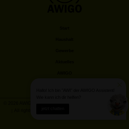
Start
Haushalt
Gewerbe
Aktuelles
AWIGO
Kunden Log-In
Hallo! Ich bin "AWI" der AWIGO Assistent!
Wie kann ich dir helfen?
© 2026 AWIGO Abfallwirtschaft Landkreis Osnabrück GmbH
jetzt chatten
All rights reserved
Barrierefreiheit
Impressum
Datenschutz