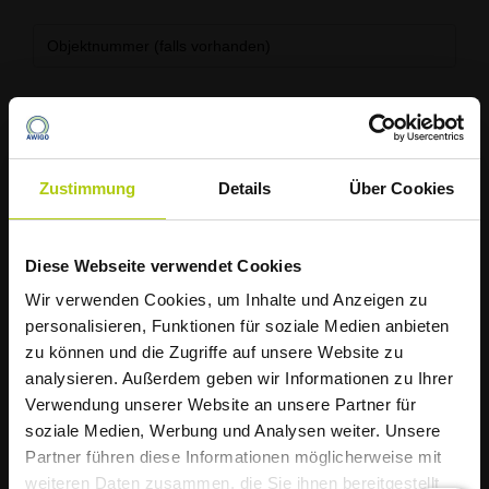
Objektnummer (falls vorhanden)
Betreff
Ihre Nachricht
*
Zustimmung
Details
Über Cookies
Diese Webseite verwendet Cookies
Die AWIGO informiert
Wir verwenden Cookies, um Inhalte und Anzeigen zu
Müllabfuhr startet
personalisieren, Funktionen für soziale Medien anbieten
zu können und die Zugriffe auf unsere Website zu
hitzebedingt früher
analysieren. Außerdem geben wir Informationen zu Ihrer
Einwilligung zur Erhebung, Verarbeitung und
Verwendung unserer Website an unsere Partner für
Speicherung personenbezogener Daten nach Art.
soziale Medien, Werbung und Analysen weiter. Unsere
6 Datenschutz-Grundverordnung.
Liebe Kundinnen und Kunden,
Partner führen diese Informationen möglicherweise mit
weiteren Daten zusammen, die Sie ihnen bereitgestellt
Ich bin damit einverstanden (gemäß § 6 Abs. 1 a DSG-VO), dass die