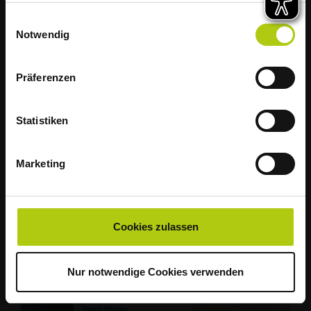
hohen Temperaturen startet die Müllabfuhr
gesammelt haben.
Einwilligungsauswahl
im Landkreis Osnabrück diese Woche
Notwendig
bereits um 5 Uhr morgens.
Wir bitten deshalb alle Haushalte, ihre
Präferenzen
Abfälle am Vorabend rechtzeitig am
Straßenrand für die Abholung
Statistiken
bereitzustellen.
Marketing
Vielen Dank für Ihr Verständnis!
Lerntheater für Schulen
Abfälle richtig trennen | Mit Wertstoffen musizieren
Cookies zulassen
Nur notwendige Cookies verwenden