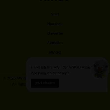
Start
Haushalt
Gewerbe
Aktuelles
AWIGO
Kunden Log-In
Hallo! Ich bin "AWI" der AWIGO Assistent!
Wie kann ich dir helfen?
© 2026 AWIGO Abfallwirtschaft Landkreis Osnabrück GmbH
jetzt chatten
All rights reserved
Barrierefreiheit
Impressum
Datenschutz