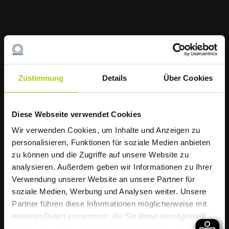
(0 54 21) 94 33 - 0
Zustimmung
Details
Über Cookies
info@nollerschlucht.de
Diese Webseite verwendet Cookies
Die AWIGO informiert
Wir verwenden Cookies, um Inhalte und Anzeigen zu
Müllabfuhr startet
personalisieren, Funktionen für soziale Medien anbieten
zu können und die Zugriffe auf unsere Website zu
Das könnte dich auch
hitzebedingt früher
analysieren. Außerdem geben wir Informationen zu Ihrer
interessieren
Verwendung unserer Website an unsere Partner für
soziale Medien, Werbung und Analysen weiter. Unsere
Liebe Kundinnen und Kunden,
Partner führen diese Informationen möglicherweise mit
weiteren Daten zusammen, die Sie ihnen bereitgestellt
aufgrund der weiterhin zu erwartenden
haben oder die sie im Rahmen Ihrer Nutzung der Dienste