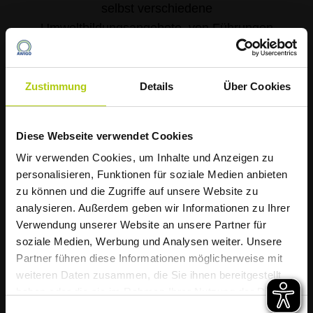
selbst verschiedene
Umweltbildungsangebote, von Führungen
und Vorträgen bis hin zu Lerntheatern für
Schüler, bei denen Groß und Klein die
Wichtigkeit von Mülltrennung, Recycling und
Zustimmung
Details
Über Cookies
Co. lernen.
Diese Webseite verwendet Cookies
Die AWIGO informiert
Wir verwenden Cookies, um Inhalte und Anzeigen zu
Müllabfuhr startet
personalisieren, Funktionen für soziale Medien anbieten
zu können und die Zugriffe auf unsere Website zu
hitzebedingt früher
analysieren. Außerdem geben wir Informationen zu Ihrer
Verwendung unserer Website an unsere Partner für
soziale Medien, Werbung und Analysen weiter. Unsere
Liebe Kundinnen und Kunden,
Partner führen diese Informationen möglicherweise mit
weiteren Daten zusammen, die Sie ihnen bereitgestellt
aufgrund der weiterhin zu erwartenden
haben oder die sie im Rahmen Ihrer Nutzung der Dienste
hohen Temperaturen startet die Müllabfuhr
gesammelt haben.