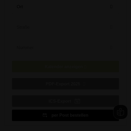
Ort wählen
2
1
31
30
29
28
27
9
8
7
6
5
4
3
Straße
16
15
14
13
12
11
10
Nummer
23
22
21
20
19
18
17
30
29
28
27
26
25
24
Kalender anzeigen
6
5
4
3
2
1
31
PDF-Export 2025
ICS-Export
per Post bestellen