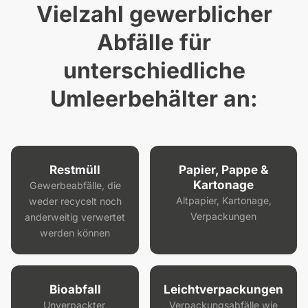
Vielzahl gewerblicher
Abfälle für
unterschiedliche
Umleerbehälter an:
Restmüll
Papier, Pappe &
Kartonage
Gewerbeabfälle, die
Altpapier, Kartonage,
weder recycelt noch
Verpackungen
anderweitig verwertet
werden können
Bioabfall
Leichtverpackungen
Unverpackter,
Verpackungsabfälle wie