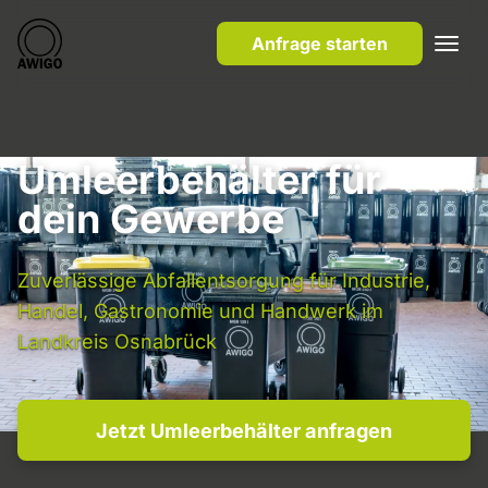
Anfrage starten
Umleerbehälter für
dein Gewerbe
Zuverlässige Abfallentsorgung für Industrie,
Handel, Gastronomie und Handwerk im
Landkreis Osnabrück
Jetzt Umleerbehälter anfragen