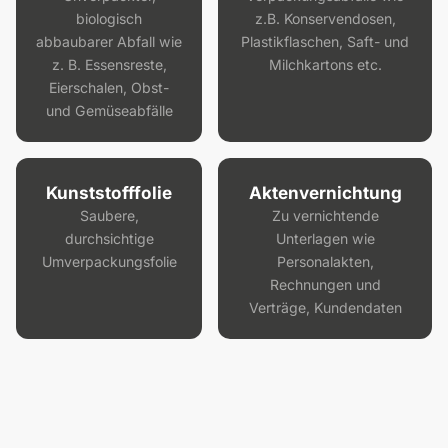
biologisch
z.B. Konservendosen,
abbaubarer Abfall wie
Plastikflaschen, Saft- und
z. B. Essensreste,
Milchkartons etc.
Eierschalen, Obst-
und Gemüseabfälle
Kunststofffolie
Aktenvernichtung
Saubere,
Zu vernichtende
durchsichtige
Unterlagen wie
Umverpackungsfolie
Personalakten,
Rechnungen und
Verträge, Kundendaten