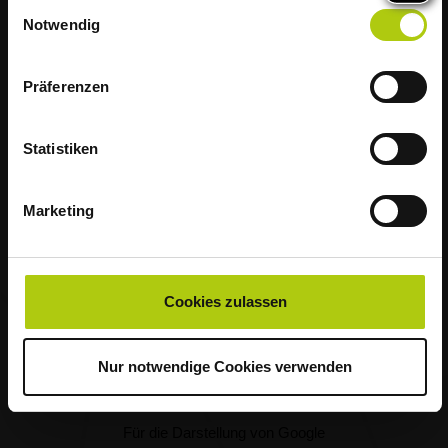
Einwilligungsauswahl
im Landkreis Osnabrück diese Woche
Notwendig
bereits um 5 Uhr morgens.
Unsere Standorte
Wir bitten deshalb alle Haushalte, ihre
Präferenzen
Abfälle am Vorabend rechtzeitig am
Straßenrand für die Abholung
Statistiken
bereitzustellen.
Marketing
Vielen Dank für Ihr Verständnis!
Alle
geöffnet
Cookies zulassen
Nur notwendige Cookies verwenden
Für die Darstellung von Google