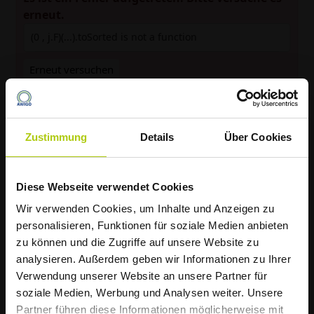
erneut.
(0 , j.F)(...).toSorted is not a function
Erneut versuchen
Du hast kein passendes Stellenangebot gefunden,
Zustimmung
Details
Über Cookies
möchtest aber trotzdem Teil unseres Teams
werden? Dann freuen wir uns auf
deine
Initiativbewerbung!
Erzähle uns, in welchem
Diese Webseite verwendet Cookies
Bereich du deine Stärken siehst und welche
Die AWIGO informiert
Wir verwenden Cookies, um Inhalte und Anzeigen zu
Aufgaben dich besonders interessieren. Wir prüfen
Müllabfuhr startet
personalisieren, Funktionen für soziale Medien anbieten
zu können und die Zugriffe auf unsere Website zu
deine Unterlagen sorgfältig und melden uns bei dir,
hitzebedingt früher
analysieren. Außerdem geben wir Informationen zu Ihrer
sobald sich eine passende Möglichkeit ergibt.
Verwendung unserer Website an unsere Partner für
soziale Medien, Werbung und Analysen weiter. Unsere
Liebe Kundinnen und Kunden,
Partner führen diese Informationen möglicherweise mit
Jetzt initiativ bewerben