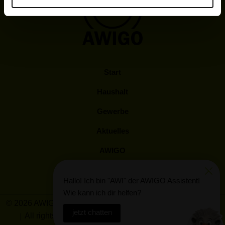
Start
Haushalt
Gewerbe
Aktuelles
AWIGO
Kunden Log-In
Hallo! Ich bin "AWI" der AWIGO Assistent!
Wie kann ich dir helfen?
© 2026 AWIGO Abfallwirtschaft Landkreis Osnabrück GmbH
jetzt chatten
All rights reserved
Barrierefreiheit
Impressum