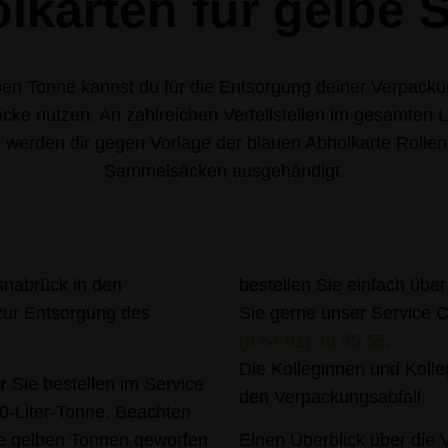
lkarten für gelbe 
lben Tonne kannst du für die Entsorgung deiner Verpacku
cke nutzen. An zahlreichen Verteilstellen im gesamten 
werden dir gegen Vorlage der blauen Abholkarte Rollen
Sammelsäcken ausgehändigt.
snabrück in den
bestellen Sie einfach übe
zur Entsorgung des
Sie gerne unser Service 
(0 54 01) 36 55 55
.
Die Kolleginnen und Koll
r
Sie bestellen im Service
den Verpackungsabfall.
0-Liter-Tonne. Beachten
ie gelben Tonnen geworfen
Einen Überblick über die 