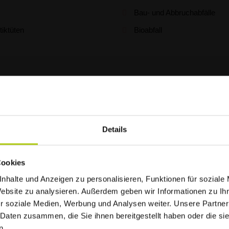
Bau- und Abbruchabfälle
tiktüten
Bioabfall
)
Details
et hitzebedingt
Cookies
nhalte und Anzeigen zu personalisieren, Funktionen für soziale
Website zu analysieren. Außerdem geben wir Informationen zu I
bholkarten anforde
r soziale Medien, Werbung und Analysen weiter. Unsere Partner
 Daten zusammen, die Sie ihnen bereitgestellt haben oder die s
n.