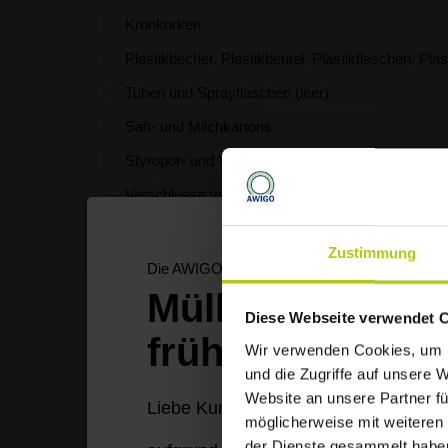
Kronkorken
Plastikbecher, Plastikbeutel, Plastikflaschen, Plas
Tuben und Sprayflaschen (leer)
Saft- und Milchkartons
Styropor- und Vakuumverpackungen (z. B. Kaffee
Verschlüsse von Gläsern und Flaschen
Zustimmung
Die AWIGO informiert
Müllabfuhr start
Diese Webseite verwendet 
früher
Wir verwenden Cookies, um I
und die Zugriffe auf unsere 
A
Website an unsere Partner fü
Liebe Kundinnen und Kunden,
möglicherweise mit weiteren
der Dienste gesammelt habe