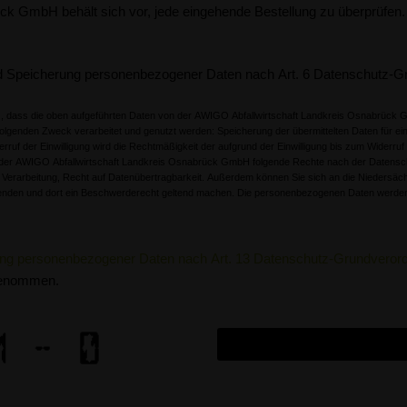
k GmbH behält sich vor, jede eingehende Bestellung zu überprüfen.
und Speicherung personenbezogener Daten nach Art. 6 Datenschutz-G
, dass die oben aufgeführten Daten von der AWIGO Abfallwirtschaft Landkreis Osnabrück G
olgenden Zweck verarbeitet und genutzt werden: Speicherung der übermittelten Daten für eine A
inwilligung wird die Rechtmäßigkeit der aufgrund der Einwilligung bis zum Widerruf erfolgten Verarbeitung 
 der AWIGO Abfallwirtschaft Landkreis Osnabrück GmbH folgende Rechte nach der Datensc
 Verarbeitung, Recht auf Datenübertragbarkeit. Außerdem können Sie sich an die Niedersäc
nden und dort ein Beschwerderecht geltend machen. Die personenbezogenen Daten werden
itung personenbezogener Daten nach Art. 13 Datenschutz-Grundvero
genommen.