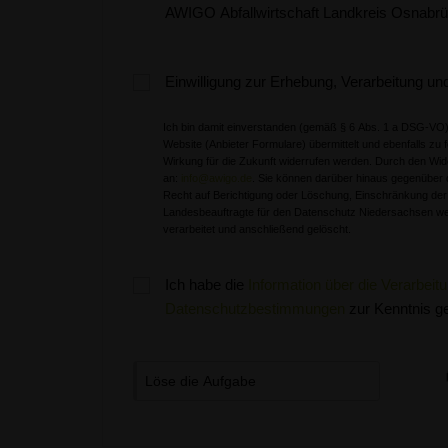
AWIGO Abfallwirtschaft Landkreis Osnabrüc
Einwilligung zur Erhebung, Verarbeitung 
Ich bin damit einverstanden (gemäß § 6 Abs. 1 a DSG-VO)
Website (Anbieter Formulare) übermittelt und ebenfalls zu f
Wirkung für die Zukunft widerrufen werden. Durch den Widerruf der E
an:
info@awigo.de
. Sie können darüber hinaus gegenüber
Recht auf Berichtigung oder Löschung, Einschränkung der
Landesbeauftragte für den Datenschutz Niedersachsen we
verarbeitet und anschließend gelöscht.
Ich habe die
Information über die Verarbe
Datenschutzbestimmungen
zur Kenntnis 
Löse die Aufgabe