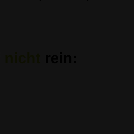
.
f
nicht
rein: