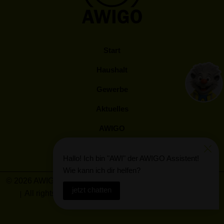
Start
Haushalt
Gewerbe
Aktuelles
AWIGO
Kunden Log-In
Hallo! Ich bin "AWI" der AWIGO Assistent!
Wie kann ich dir helfen?
© 2026 AWIGO Abfallwirtschaft Landkreis Osnabrück GmbH
jetzt chatten
All rights reserved
Barrierefreiheit
Impressum
Datenschutz