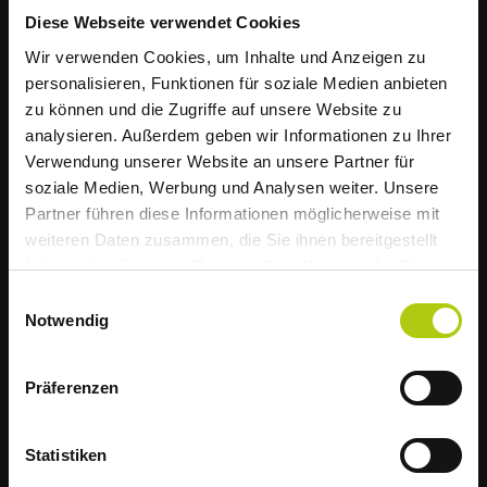
Diese Webseite verwendet Cookies
Die AWIGO informiert
Wir verwenden Cookies, um Inhalte und Anzeigen zu
Müllabfuhr startet
personalisieren, Funktionen für soziale Medien anbieten
Betriebliche Altersvorsorge
zu können und die Zugriffe auf unsere Website zu
hitzebedingt früher
Gut aufgestellt im Alter - Blicke mit Zuversicht in die
analysieren. Außerdem geben wir Informationen zu Ihrer
Verwendung unserer Website an unsere Partner für
Zukunft und profitiere von attraktiven Konditionen.
soziale Medien, Werbung und Analysen weiter. Unsere
Liebe Kundinnen und Kunden,
Partner führen diese Informationen möglicherweise mit
weiteren Daten zusammen, die Sie ihnen bereitgestellt
aufgrund der weiterhin zu erwartenden
haben oder die sie im Rahmen Ihrer Nutzung der Dienste
hohen Temperaturen startet die Müllabfuhr
gesammelt haben.
Einwilligungsauswahl
im Landkreis Osnabrück diese Woche
Notwendig
bereits um 5 Uhr morgens.
Wir bitten deshalb alle Haushalte, ihre
Präferenzen
Abfälle am Vorabend rechtzeitig am
Straßenrand für die Abholung
Statistiken
Vermögenswirksame Leistungen
bereitzustellen.