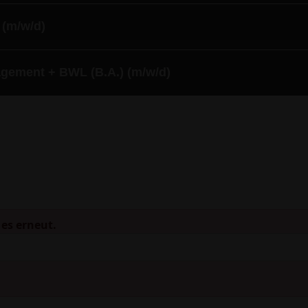
 (m/w/d)
gement + BWL (B.A.) (m/w/d)
 es erneut.