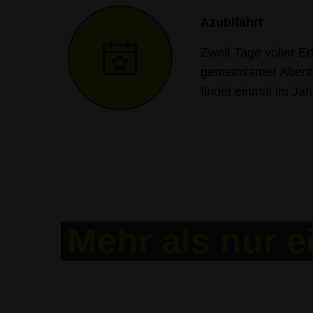
Azubifahrt
Zweit Tage voller E
gemeinsamer Abente
findet einmal im Jahr
Mehr als nur e