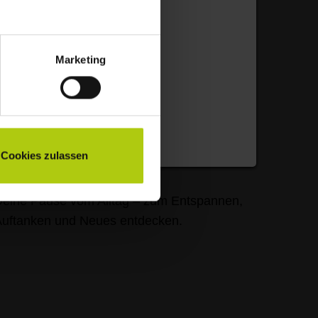
etriebliche Altersvorsorge
ut aufgestellt im Alter - Blicke mit Zuversicht
n die Zukunft und profitiere von attraktiven
Marketing
onditionen.
Cookies zulassen
30 Tage Urlaub
eine Pause vom Alltag – zum Entspannen,
uftanken und Neues entdecken.