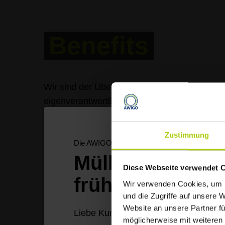
Benefits
Wir sind der Überzeugung, dass die Ideen je
eigenverantwortliches Arbeiten, bieten vielf
Hierarchien und eine offene Feedback-Kultur
Zustimmung
Zu unseren guten Arbeitsbedingungen gehört a
Die AWIGO informiert
sowie eine Vielzahl an Mitarbeiter-Angeboten,
Müllabfuhr start
Diese Webseite verwendet 
früher
Wir verwenden Cookies, um I
und die Zugriffe auf unsere 
Website an unsere Partner fü
Liebe Kundinnen und Kunden,
möglicherweise mit weiteren