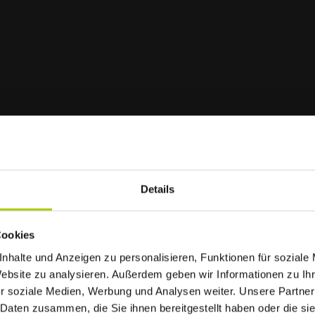
des Einzelnen zum Erfolg unseres Unternehmens beitrag
ältige Entwicklungsmöglichkeiten und Gestaltungsspielrä
.
Details
ber auch ganz konkret die moderne Ausstattung aller Arbe
 die wir ständig erweitern:
et hitzebedingt
Cookies
nhalte und Anzeigen zu personalisieren, Funktionen für soziale
Website zu analysieren. Außerdem geben wir Informationen zu I
r soziale Medien, Werbung und Analysen weiter. Unsere Partner
 Daten zusammen, die Sie ihnen bereitgestellt haben oder die s