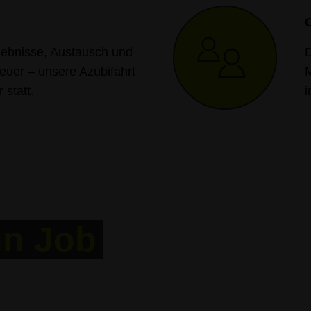
rlebnisse, Austausch und
D
uer – unsere Azubifahrt
M
 statt.
i
in Job