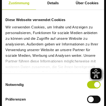
kannst du unsere bebilderte Abfallstory zur
Zustimmung
Details
Über Cookies
Verwertung von Kühlgeräten als PDF-Datei
einsehen und herunterladen.
Diese Webseite verwendet Cookies
Die AWIGO informiert
Wir verwenden Cookies, um Inhalte und Anzeigen zu
Müllabfuhr startet
personalisieren, Funktionen für soziale Medien anbieten
zu können und die Zugriffe auf unsere Website zu
Buche schnell und
hitzebedingt früher
analysieren. Außerdem geben wir Informationen zu Ihrer
Verwendung unserer Website an unsere Partner für
direkt deinen
soziale Medien, Werbung und Analysen weiter. Unsere
Liebe Kundinnen und Kunden,
Partner führen diese Informationen möglicherweise mit
Elektroschrotttermin
weiteren Daten zusammen, die Sie ihnen bereitgestellt
aufgrund der weiterhin zu erwartenden
haben oder die sie im Rahmen Ihrer Nutzung der Dienste
hohen Temperaturen startet die Müllabfuhr
gesammelt haben.
Einwilligungsauswahl
im Landkreis Osnabrück diese Woche
Notwendig
bereits um 5 Uhr morgens.
Wir bitten deshalb alle Haushalte, ihre
Präferenzen
Abfälle am Vorabend rechtzeitig am