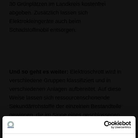
30 Grünplätzen im Landkreis kostenfrei
abgeben. Zusätzlich lassen sich
Elektrokleingeräte auch beim
Schadstoffmobil entsorgen.
Und so geht es weiter:
Elektroschrott wird in
verschiedene Gruppen klassifiziert und in
verschiedenen Anlagen aufbereitet. Auf diese
Weise lassen sich ressourcenschonende
Sekundärrohstoffe der einzelnen Bestandteile
gewinnen, die im Sinne eines geschlossenen
Kreislaufs für die Produktion neuer Geräte o. Ä.
eingesetzt werden können.
Unter diesem Link