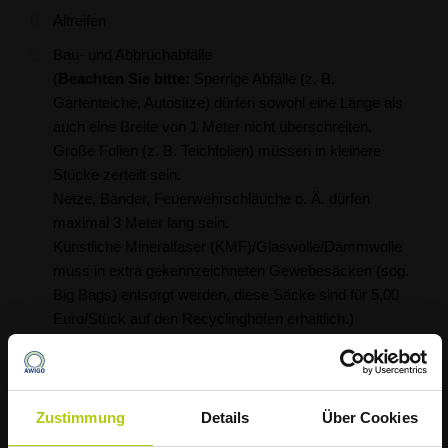
Altreifen
Bau- und Abbruchabfälle
(
Beachten Sie bitte:
Sperrige Abfälle (z. B.
Gartenteiche, Autositze) dürfen sowohl eine Länge als
auch eine Breite von 1 Meter nicht überschreiten.
Große Folien (z. B. Teichfolien) müssen in kleinere
Stücke zerteilt sein.
Netze, Bänder, Feuerwehrschläuche o. Ä. dürfen
maximal 3 Meter lang sein.
Künstliche Mineralfaser (KMF)/Glaswolle/Dämmwolle
muss in extra gekennzeichneten Gewebesäcken (sog.
Big Bags) entsorgt werden, diese Säcke sind für 5,00
Euro/Stück auf den Recyclinghöfen erhältlich.)
Restabfall
(
Beachten Sie bitte:
Sperrige Abfälle (z. B.
Gartenteiche, Autositze) dürfen sowohl eine Länge als
Zustimmung
Details
Über Cookies
auch eine Breite von 1 Meter nicht überschreiten.