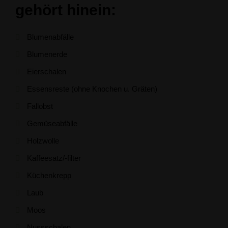
gehört hinein:
Blumenabfälle
Blumenerde
Eierschalen
Essensreste (ohne Knochen u. Gräten)
Fallobst
Gemüseabfälle
Holzwolle
Kaffeesatz/-filter
Küchenkrepp
Laub
Moos
Nussschalen