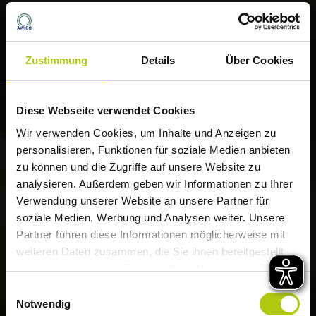
Die AWIGO-Sommertipps für deine
Biotonne:
Zustimmung
Details
Über Cookies
Lege deine Biotonne und deinen Vorsortiereimer mit
Diese Webseite verwendet Cookies
Zeitungspapier aus, um überschüssige Nässe
Die AWIGO informiert
Wir verwenden Cookies, um Inhalte und Anzeigen zu
aufzusaugen.
Müllabfuhr startet
personalisieren, Funktionen für soziale Medien anbieten
Vermeide Flüssigkeiten in Ihrer Biotonne.
zu können und die Zugriffe auf unsere Website zu
hitzebedingt früher
Wickele feuchte Abfälle sowie Speisereste fest in
analysieren. Außerdem geben wir Informationen zu Ihrer
Zeitungspapier ein.
Verwendung unserer Website an unsere Partner für
soziale Medien, Werbung und Analysen weiter. Unsere
Platziere deine Biotonne möglichst an einem
Liebe Kundinnen und Kunden,
Partner führen diese Informationen möglicherweise mit
schattigen Platz.
weiteren Daten zusammen, die Sie ihnen bereitgestellt
aufgrund der weiterhin zu erwartenden
Schließe sofort nach Gebrauch den Deckel deiner
haben oder die sie im Rahmen Ihrer Nutzung der Dienste
hohen Temperaturen startet die Müllabfuhr
Biotonne, um das Eindringen von Ungeziefer zu
gesammelt haben.
Einwilligungsauswahl
im Landkreis Osnabrück diese Woche
verhindern. Decke die Behälteröffnung zusätzlich mit
Notwendig
einem alten Stück Stoff ab.