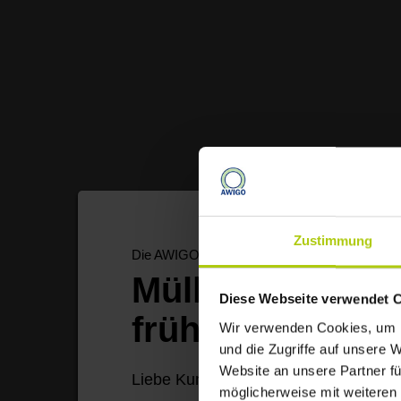
Zustimmung
Die AWIGO informiert
Müllabfuhr start
Diese Webseite verwendet 
früher
Wir verwenden Cookies, um I
und die Zugriffe auf unsere 
Ich möchte mich bei meinem Team, Tino, D
Website an unsere Partner fü
Liebe Kundinnen und Kunden,
Bastian dafür bedanken, dass ihr mich so
möglicherweise mit weiteren