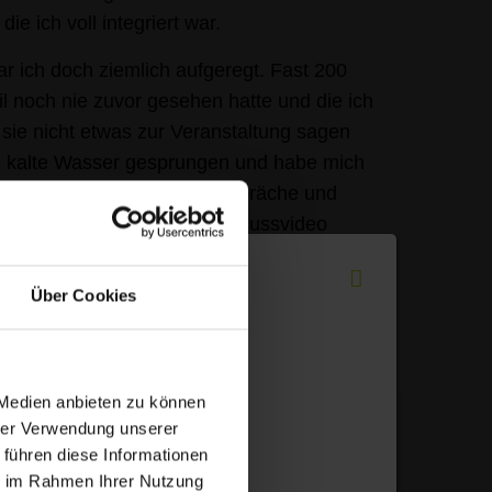
ie ich voll integriert war.
ar ich doch ziemlich aufgeregt. Fast 200
l noch nie zuvor gesehen hatte und die ich
 sie nicht etwas zur Veranstaltung sagen
ins kalte Wasser gesprungen und habe mich
mmen sind spannende Gespräche und
denen wir einige in das Abschlussvideo
war es einfach ein tolles Gefühl, Teil des
zu Beginn meiner Zeit hier bei der AWIGO
Über Cookies
trag geleistet zu haben.
 Medien anbieten zu können
hrer Verwendung unserer
 führen diese Informationen
ie im Rahmen Ihrer Nutzung