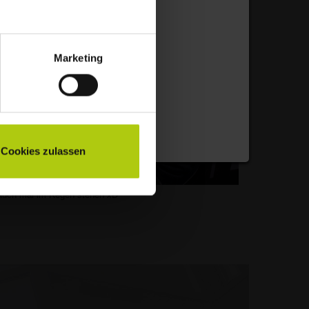
Marketing
Cookies zulassen
uch mal im Regen stehen xD"