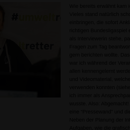
Wie bereits erwähnt kam 
Vieles stand natürlich sc
einbringen, die sofort An
richtigen Bundesligaspiel 
als Interviewerin stehe, p
Fragen zum Tag beantwort
gern berichten wollte. Das
war ich während der Veran
allen kennengelernt werde
und Videomaterial, welches
verwenden konnten (siehe 
ich immer als Ansprechpart
wusste. Also: Abgemacht!
eine “Pressewand” und d
Neben der Planung der Int
Aufgaben, wie die grafisc