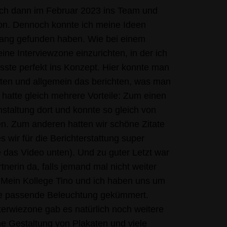
ich dann im Februar 2023 ins Team und
hon. Dennoch konnte ich meine Ideen
klang gefunden haben. Wie bei einem
eine Interviewzone einzurichten, in der ich
asste perfekt ins Konzept. Hier konnte man
en und allgemein das berichten, was man
 hatte gleich mehrere Vorteile: Zum einen
staltung dort und konnte so gleich von
n. Zum anderen hatten wir schöne Zitate
 wir für die Berichterstattung super
das Video unten). Und zu guter Letzt war
nerin da, falls jemand mal nicht weiter
 Mein Kollege Tino und ich haben uns um
ie passende Beleuchtung gekümmert.
erwiezone gab es natürlich noch weitere
he Gestaltung von Plakaten und viele