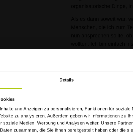
organisatorische Dinge, in d
Als es dann soweit war, w
Menschen, die ich zum Tei
nun ansprechen sollte, ob
wollten. Ich bin einfach 
überwunden. Herausgeko
viele schöne Zitate, von 
eingebaut haben. Am Ende 
Teams zu sein und gleich 
Details
so einen so wichtigen Bei
et hitzebedingt
Cookies
nhalte und Anzeigen zu personalisieren, Funktionen für soziale
Website zu analysieren. Außerdem geben wir Informationen zu I
aniela, Martina und
r soziale Medien, Werbung und Analysen weiter. Unsere Partner
 wundervoll aufgenommen
 Daten zusammen, die Sie ihnen bereitgestellt haben oder die s