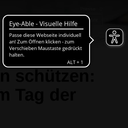
Presse
arriere
AWIGO
Service-Center
en schützen:
m Tag der