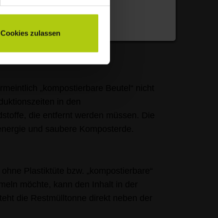
 Fall nicht.
Cookies zulassen
eintlich „kompostierbare Beutel“ nicht
duktionszeiten in den
stoffe, die entfernt werden müssen. Die
oenergie und saubere Komposterde.
 ohne Plastiktüte bzw. „kompostierbare“
mmeln möchte, kann den Inhalt in der
teht die Restmülltonne direkt neben der