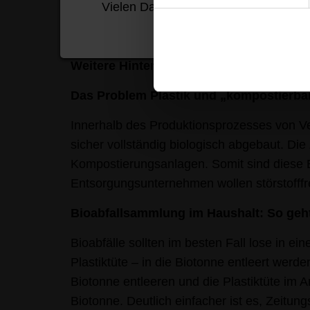
rote Tonnenanhänger hingegen zeigt stark ve
Vielen Dank für Ihr Verständnis!
Weitere Hintergrundinfos:
Das Problem Plastik und „kompostierbare
Innerhalb des Produktionsprozesses von V
sicher vollständig biologisch abgebaut. Die
Kompostierungsanlagen. Somit sind diese B
Entsorgungsunternehmen wollen störstofffr
Bioabfallsammlung im Haushalt: So geht’
Bioabfälle sollten im besten Fall lose in 
Plastiktüte – in die Biotonne entleert werd
Biotonne entleeren und die Plastiktüte im 
Biotonne. Deutlich einfacher ist es, Zeitu