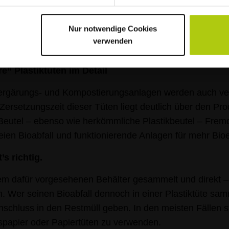
rschmutzten Bioabfall an, die Müllabfuhr leert in diesem
Nur notwendige Cookies
verwenden
“ Plastiktüten im Detail
ergärungs- und Kompostierungsanlagen werden auch verm
 Zersetzungszeit dieser Tüten liegt deutlich über den Pro
eutel – ebenso wie herkömmliche Plastikbeutel – Fremd
eien Bioabfall und funktionierende Anlagen für mehr Bi
s richtig.
einem dafür vorgesehenen Behälter gesammelt und direkt –
en. Wer seinen Bioabfall dennoch in einer Plastiktüte sa
Anschluss in den Restmüll geben. In den meisten Fällen s
ngspapier oder Papiertüten zu verwenden.