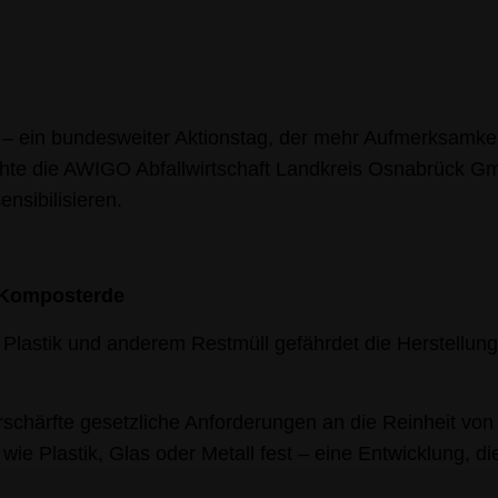
 – ein bundesweiter Aktionstag, der mehr Aufmerksamkei
chte die AWIGO Abfallwirtschaft Landkreis Osnabrück G
nsibilisieren.
 Komposterde
t Plastik und anderem Restmüll gefährdet die Herstellun
schärfte gesetzliche Anforderungen an die Reinheit von 
 wie Plastik, Glas oder Metall fest – eine Entwicklung,