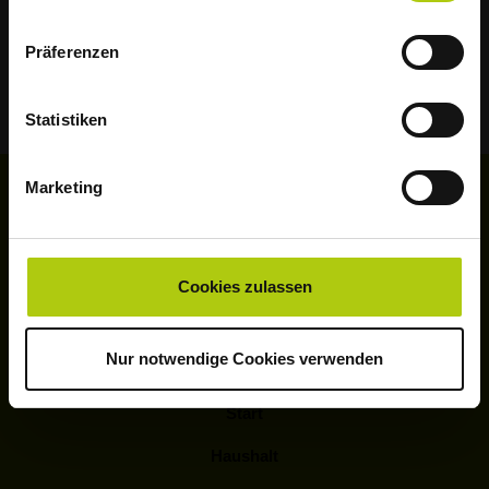
bereits um 5 Uhr morgens.
Wir bitten deshalb alle Haushalte, ihre
Präferenzen
Abfälle am Vorabend rechtzeitig am
Straßenrand für die Abholung
Statistiken
bereitzustellen.
Marketing
Vielen Dank für Ihr Verständnis!
Cookies zulassen
Nur notwendige Cookies verwenden
Start
Haushalt