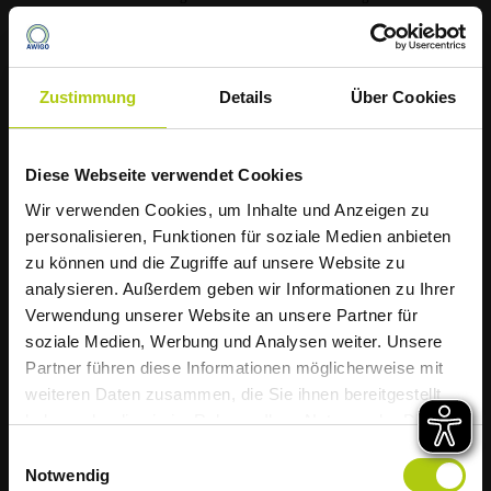
Zustimmung
Details
Über Cookies
Diese Webseite verwendet Cookies
Die AWIGO informiert
Wir verwenden Cookies, um Inhalte und Anzeigen zu
Müllabfuhr startet
personalisieren, Funktionen für soziale Medien anbieten
zu können und die Zugriffe auf unsere Website zu
hitzebedingt früher
analysieren. Außerdem geben wir Informationen zu Ihrer
Verwendung unserer Website an unsere Partner für
soziale Medien, Werbung und Analysen weiter. Unsere
Liebe Kundinnen und Kunden,
Partner führen diese Informationen möglicherweise mit
weiteren Daten zusammen, die Sie ihnen bereitgestellt
aufgrund der weiterhin zu erwartenden
haben oder die sie im Rahmen Ihrer Nutzung der Dienste
hohen Temperaturen startet die Müllabfuhr
gesammelt haben.
Einwilligungsauswahl
im Landkreis Osnabrück diese Woche
Notwendig