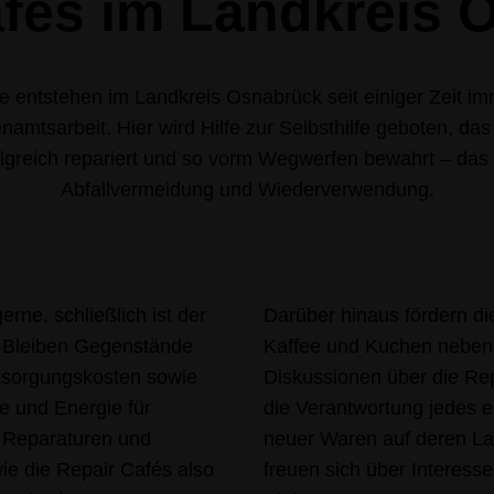
afés im Landkreis 
se entstehen im Landkreis Osnabrück seit einiger Zeit i
namtsarbeit. Hier wird Hilfe zur Selbsthilfe geboten, da
lgreich repariert und so vorm Wegwerfen bewahrt – das 
Abfallvermeidung und Wiederverwendung.
rne, schließlich ist der
Darüber hinaus fördern di
ht. Bleiben Gegenstände
Kaffee und Kuchen neben
tsorgungskosten sowie
Diskussionen über die Rep
e und Energie für
die Verantwortung jedes 
 Reparaturen und
neuer Waren auf deren La
wie die Repair Cafés also
freuen sich über Interess