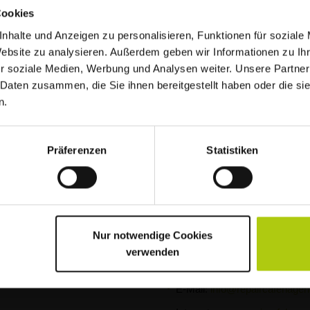
et hitzebedingt
Cookies
Internet:
www.repair-cafe-geo
nhalte und Anzeigen zu personalisieren, Funktionen für soziale
Website zu analysieren. Außerdem geben wir Informationen zu I
Glandorf
Hagenberg 1, 49186 Bad Iburg
r soziale Medien, Werbung und Analysen weiter. Unsere Partner
 Daten zusammen, die Sie ihnen bereitgestellt haben oder die s
Repair-Café Glandorf
n.
n hohen Temperaturen startet die Müllabfuhr im
Adresse:
Ludwig-Windthorst-S
reits um 5 Uhr morgens.
E-Mail:
repair-in-glandorf@g
im Monat von 14.00 Uhr bis 17.00
Präferenzen
Statistiken
re Abfälle am Vorabend rechtzeitig am
 des Repair Cafés bekannt
Öffnungszeiten: in der Regel
j
stellen.
Hagen a.T.W.
Nur notwendige Cookies
Repair Café Hagen a.T.W.
verwenden
Adresse: Görsmannstr. 16, 4
enstr. 68, 49191 Belm
E-Mail:
info@repaircafehagen