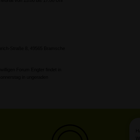
im Monat von 15.00 bis 17.00 Uhr
enrich-Straße 8, 49565 Bramsche
willigen Forum Engter findet in
Donnerstag in ungeraden
Ha
Wi