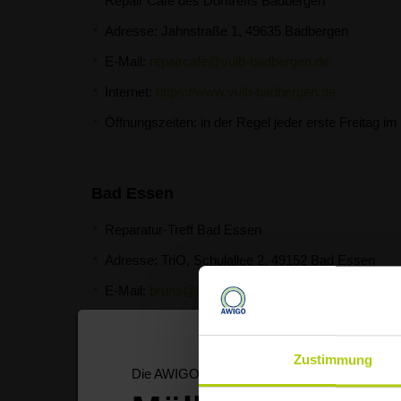
Repair Cafe des Dorftreffs Badbergen
Adresse: Jahnstraße 1, 49635 Badbergen
E-Mail:
repaircafe@vulb-badbergen.de
Internet:
https://www.vulb-badbergen.de
Öffnungszeiten: in der Regel jeder erste Freitag i
Bad Essen
Reparatur-Treff Bad Essen
Adresse: TriO, Schulallee 2, 49152 Bad Essen
E-Mail:
bruns@badessen.de
Internet:
www.badessen.de
Öffnungszeiten: in der Regel am letzten Montag i
Zustimmung
Die AWIGO informiert