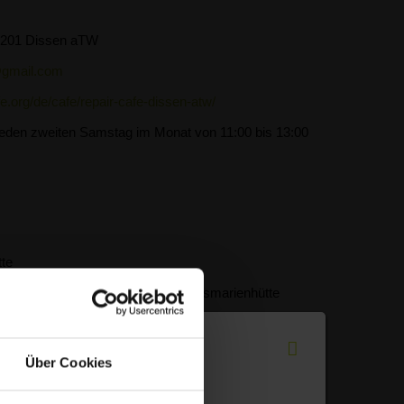
49201 Dissen aTW
@gmail.com
e.org/de/cafe/repair-cafe-dissen-atw/
 jeden zweiten Samstag im Monat von 11:00 bis 13:00
te
f-Stauffenberg-Str. 19, 49124 Georgsmarienhütte
jeden dritten Samstag im Monat von 10:30 bis 13:00
rden auf der o. g. Homepage des Repair Cafés
Über Cookies
l.com