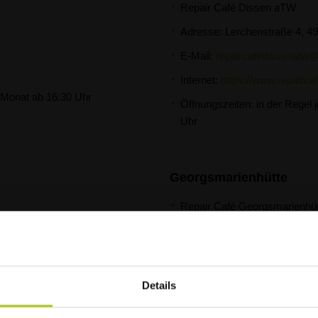
Repair Café Dissen aTW
Adresse: Lerchenstraße 4, 
E-Mail:
repaircafedissenatw
Internet:
https://www.repaircaf
m Monat ab 16:30 Uhr
Öffnungszeiten: in der Regel
Uhr
Georgsmarienhütte
Repair Café Georgsmarienhüt
Adresse: MichaelisTreff, Gra
Öffnungszeiten: in der Regel 
Uhr; ausstehende Termine we
m Monat von 14.30 bis 16.30 Uhr
Details
bekanntgegeben
E-Mail:
repaircafe.gmh@gmai