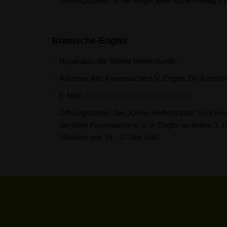
Öffnungszeiten: in der Regel jeder letzte Freitag 
Bramsche-Engter
Reparaturcafé "Kleine Helferstunde"
Adresse:
Alte Feuerwache e.V. Engter, Dr.-Korsh
E-Mail:
freiwilligenforumengter@web.de
Öffnungszeiten: Die „Kleine Helferstunde“ vom Frei
der Alten Feuerwache e. V. in Engter an jedem 3. 
Monaten von 15 - 17 Uhr statt.