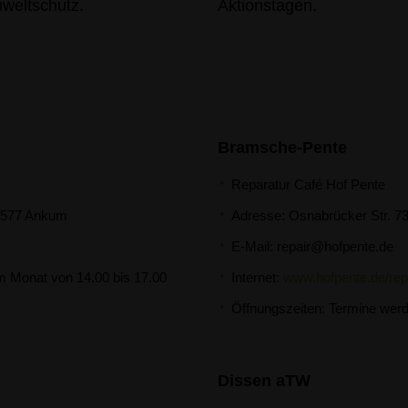
mweltschutz.
Aktionstagen.
Bramsche-Pente
Reparatur Café Hof Pente
49577 Ankum
Adresse: Osnabrücker Str. 7
E-Mail:
repair@hofpente.de
im Monat von 14.00 bis 17.00
Internet:
www.hofpente.de/rep
Öffnungszeiten: Termine werd
Dissen aTW