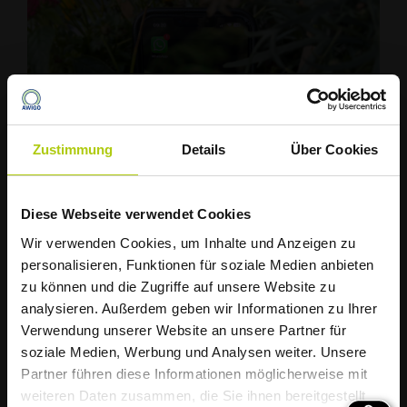
Zustimmung
Details
Über Cookies
Diese Webseite verwendet Cookies
Damit ihr immer auf dem Laufenden seid und
Die AWIGO informiert
Wir verwenden Cookies, um Inhalte und Anzeigen zu
keine aktuellen News rundum die Müllabfuhr des
Müllabfuhr startet
personalisieren, Funktionen für soziale Medien anbieten
Landkreises Osnabrück verpasst, haben wir jetzt
zu können und die Zugriffe auf unsere Website zu
hitzebedingt früher
unseren eigenen AWIGO-WhatsApp-Kanal ins
analysieren. Außerdem geben wir Informationen zu Ihrer
Verwendung unserer Website an unsere Partner für
Leben gerufen.
soziale Medien, Werbung und Analysen weiter. Unsere
Liebe Kundinnen und Kunden,
Dort bieten wir euch clevere Tipps, echte Aha-
Partner führen diese Informationen möglicherweise mit
Momente, exklusive Einblicke in die Welt der
weiteren Daten zusammen, die Sie ihnen bereitgestellt
aufgrund der weiterhin zu erwartenden