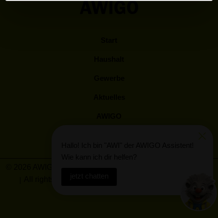
Start
Haushalt
Gewerbe
Aktuelles
AWIGO
Kunden Log-In
Hallo! Ich bin "AWI" der AWIGO Assistent!
Wie kann ich dir helfen?
© 2026 AWIGO Abfallwirtschaft Landkreis Osnabrück GmbH
jetzt chatten
All rights reserved
Barrierefreiheit
Impressum
Datenschutz