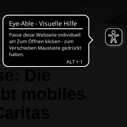
Presse
arriere
AWIGO
Service-Center
e: Die
ibt mobiles
Caritas