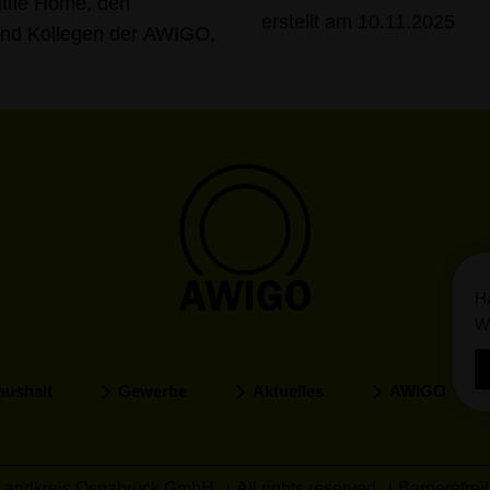
ittle Home, den
erstellt am 10.11.2025
 und Kollegen der AWIGO,
Ha
Wi
aushalt
Gewerbe
Aktuelles
AWIGO
 Landkreis Osnabrück GmbH
All rights reserved
Barrierefrei