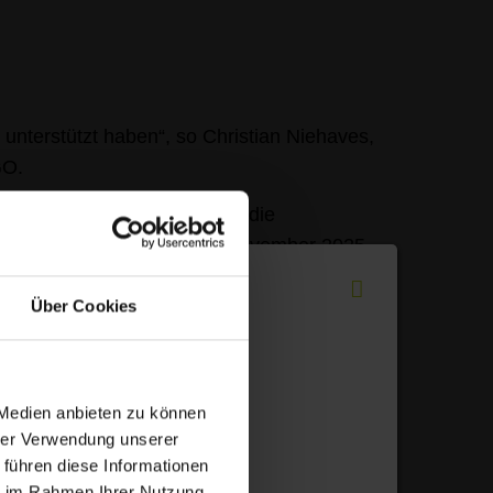
 unterstützt haben“, so Christian Niehaves,
GO.
e durch den TÜV übergaben die
e Home“ am Freitag, den 7. November 2025
losenhilfe Bersenbrück des Caritasverbands
ndkreis Osnabrück – ein besonderes Datum,
Über Cookies
 am 7. November 2016, wurde das erste
V. übergeben. Seither wurden mehr als 300
 Medien anbieten zu können
hrer Verwendung unserer
 führen diese Informationen
ie im Rahmen Ihrer Nutzung