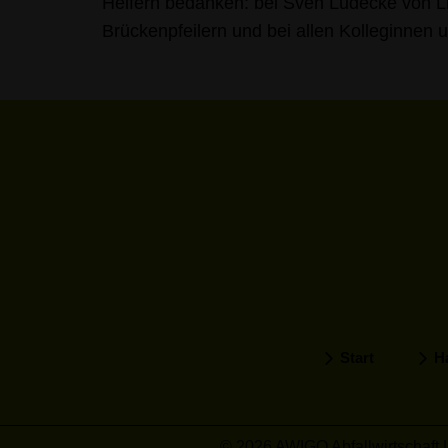
Helfern bedanken: bei Sven Lüdecke von L
Brückenpfeilern und bei allen Kolleginnen
Start
H
© 2026 AWIGO Abfallwirtschaft