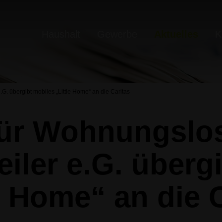
Haushalt
Gewerbe
Aktuelles
K
.G. übergibt mobiles „Little Home“ an die Caritas
 für Wohnungslos
iler e.G. überg
e Home“ an die 