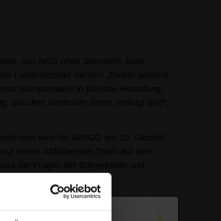
llen, das heißt ohne Störstoffe, kann
die Landwirtschaft werden. Zudem gewinnt
ser Kompostwerk in Bohmte-Hunteburg,
ng, aus dem wiederum Strom erzeugt wird“
,
kontrollen wird die AWIGO am 10. Oktober
 und einem Abfallberater-Team auf dem
ück die Fragen der Bürgerinnen und
r
.