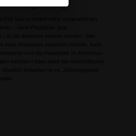
ushalt: So geht’s richtig.
en Fall lose in einem dafür vorgesehenen
rekt – ohne Plastiktüte bzw.
e – in die Biotonne entleert werden. Wer
in einer Plastiktüte sammeln möchte, kann
 entleeren und die Plastiktüte im Anschluss
 den meisten Fällen steht die Restmülltonne
 Deutlich einfacher ist es, Zeitungspapier
enden.