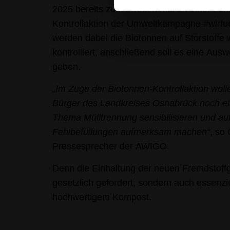
2025 bereits zum zweiten Mal an einer bu
Kontrollaktion der Umweltkampagne #wirfue
werden dabei die Biotonnen auf Störstoffe 
kontrolliert, anschließend soll es eine Aus
geben.
„Im Zuge der Biotonnen-Kontrollaktion woll
Bürger des Landkreises Osnabrück noch ein
Thema Mülltrennung sensibilisieren und au
Fehlbefüllungen aufmerksam machen“
, so
Pressesprecher der AWIGO.
Denn die Einhaltung der neuen Fremdstoffgr
gesetzlich gefordert, sondern auch essenzie
hochwertigem Kompost.