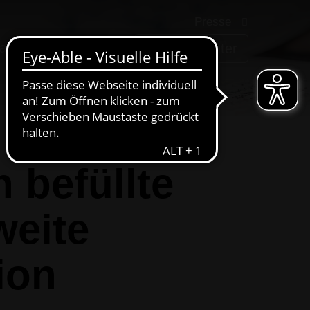
Presse
arriere
AWIGO
Service-Center
 befüllte
weite
ion