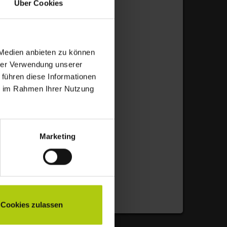
Über Cookies
s:
 „kompostierbare“ Plastiktüten im
 Medien anbieten zu können
hrer Verwendung unserer
 führen diese Informationen
sprozesses von Vergärungs- und
ie im Rahmen Ihrer Nutzung
rden auch kompostierbare Beutel nicht
sch abgebaut. Die Zersetzungszeit dieser
den Produktionszeiten in den
omit sind diese Beutel – ebenso wie
Marketing
l – Fremdstoffe, die entfernt werden
nternehmen wollen störstofffreien
ende Anlagen für mehr Bioenergie und
Cookies zulassen