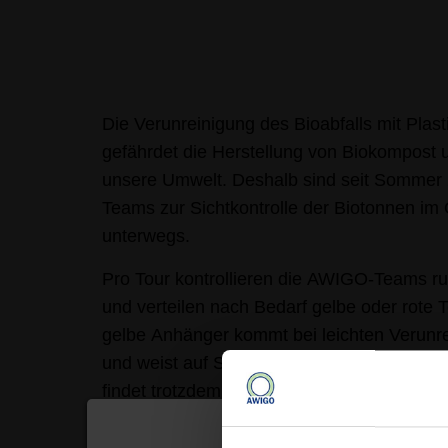
Die Verunreinigung des Bioabfalls mit Plas
gefährdet die Herstellung von Biokompost u
unsere Umwelt. Deshalb sind seit Somme
Teams zur Sichtkontrolle der Biotonnen i
unterwegs.
Pro Tour kontrollieren die AWIGO-Teams r
und verteilen nach Bedarf gelbe oder rote
gelbe Anhänger kommt bei leichten Verunr
und weist auf Störstoffe im Behälter hin. E
findet trotzdem statt. Der rote Tonnenanhän
verschmutzten Bioabfall an, die Müllabfuhr l