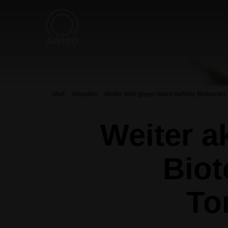
Start
Aktuelles
Weiter aktiv gegen falsch befüllte Biotonne
Weiter a
Biot
To