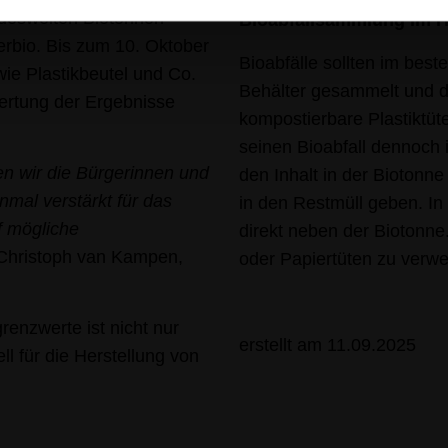
ndesweiten Biotonnen-
Bioabfallsammlung im Ha
rbio. Bis zum 10. Oktober
Bioabfälle sollten im best
wie Plastikbeutel und Co.
Behälter gesammelt und di
wertung der Ergebnisse
kompostierbare Plastiktüt
seinen Bioabfall dennoch 
en wir die Bürgerinnen und
den Inhalt in der Biotonne
mal verstärkt für das
in den Restmüll geben. In
f mögliche
direkt neben der Biotonne.
 Christoph van Kampen,
oder Papiertüten zu verw
enzwerte ist nicht nur
erstellt am 11.09.2025
ll für die Herstellung von