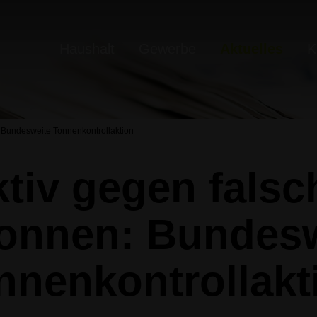
Haushalt
Gewerbe
Aktuelles
K
n: Bundesweite Tonnenkontrollaktion
ktiv gegen falsch
onnen: Bundes
nnenkontrollakt