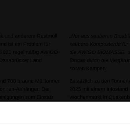
tik und anderem Restmüll
„Nur aus sauberen Bioabfä
nd ist ein Problem für
saubere Komposterde für 
r 2021 regelmäßig AWIGO-
die AWIGO BIOMASSE, un
m Osnabrücker Land
Biogas durch die Vergäru
so van Kampen.
und 700 braune Mülltonnen
Zusätzlich zu den Tonnen
 Tonnen-Anhänger: Der
2025 mit einem Infostand
einigungen zum Einsatz
Wochenmarkt in Quakenbr
ine Leerung der Mülltonne
Bürger beantworten.
ger hingegen zeigt stark
Weitere Infos findet ihr
hie
eert in diesem Fall nicht.