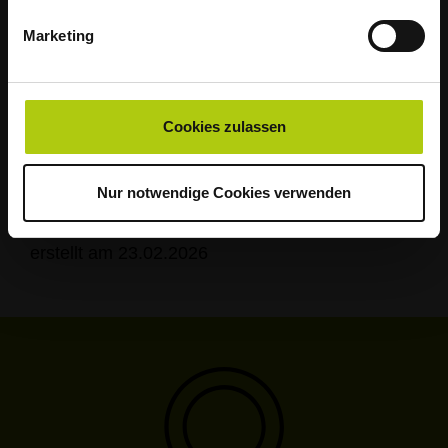
Marketing
Vielen Dank für Ihr Verständnis!
Informationen zu den AWIGO-Grünplätzen und
zu Preisen gibt es auf www.awigo.de. Fragen
beantworten der Chatbot „AWI“ auf der AWIGO-
Cookies zulassen
Website und das AWIGO-Service-Center unter
info@awigo.de
.
Nur notwendige Cookies verwenden
erstellt am 23.02.2026