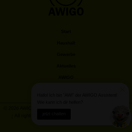
Start
Haushalt
Gewerbe
Aktuelles
AWIGO
Kunden Log-In
Hallo! Ich bin "AWI" der AWIGO Assistent!
Wie kann ich dir helfen?
© 2026 AWIGO Abfallwirtschaft Landkreis Osnabrück GmbH
jetzt chatten
All rights reserved
Barrierefreiheit
Impressum
Datenschutz