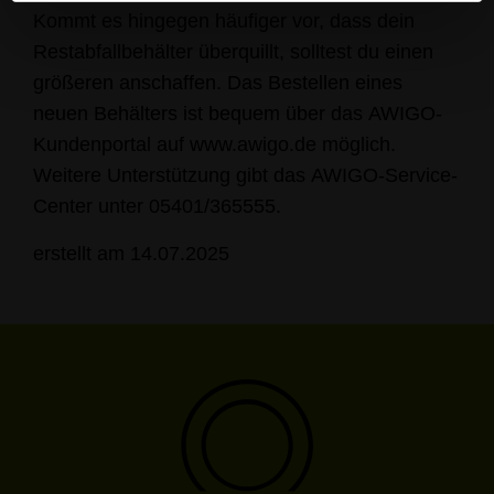
Kommt es hingegen häufiger vor, dass dein
Restabfallbehälter überquillt, solltest du einen
größeren anschaffen. Das Bestellen eines
neuen Behälters ist bequem über das AWIGO-
Kundenportal auf www.awigo.de möglich.
Weitere Unterstützung gibt das AWIGO-Service-
Center unter 05401/365555.
erstellt am 14.07.2025