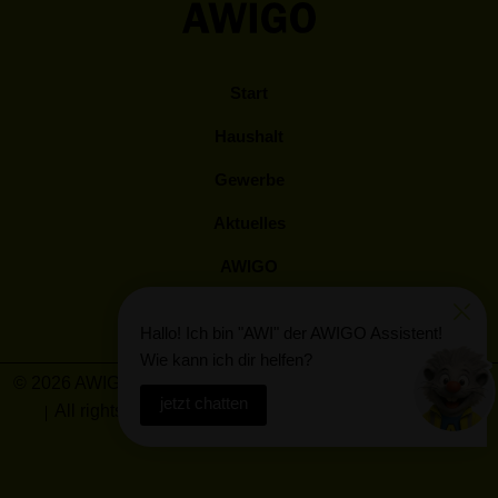
Start
Haushalt
Gewerbe
Aktuelles
AWIGO
Kunden Log-In
Hallo! Ich bin "AWI" der AWIGO Assistent!
Wie kann ich dir helfen?
© 2026 AWIGO Abfallwirtschaft Landkreis Osnabrück GmbH
jetzt chatten
All rights reserved
Barrierefreiheit
Impressum
Datenschutz